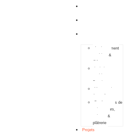
Accueil
A propos
Services
Aménagement
extérieur &
Clôtures
Isolation
extérieure &
Ravalement
Maçonnerie &
Agrandissement
Revêtements de
sols et murs,
peinture &
plâtrerie
Projets